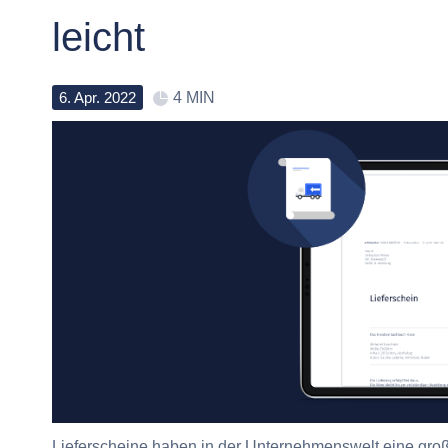
leicht
6
.
Apr
.
2022
4 MIN
Lieferscheine haben in der Unternehmenswelt eine gro