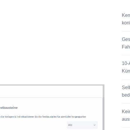
Ken
kon
Ges
Fah
10-
Kün
Sel
bed
Kei
auss