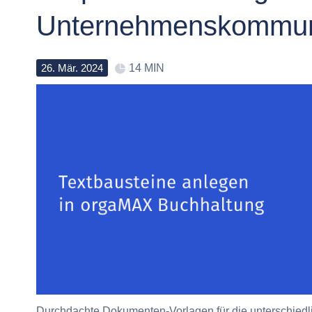
Unternehmenskommun
26
.
Mär
.
2024
14 MIN
Durchdachte Dokumenten-Vorlagen für die unterschiedli