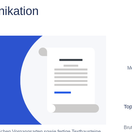
ikation
Me
To
Bru
chen Vorgangsarten sowie fertige Textbausteine