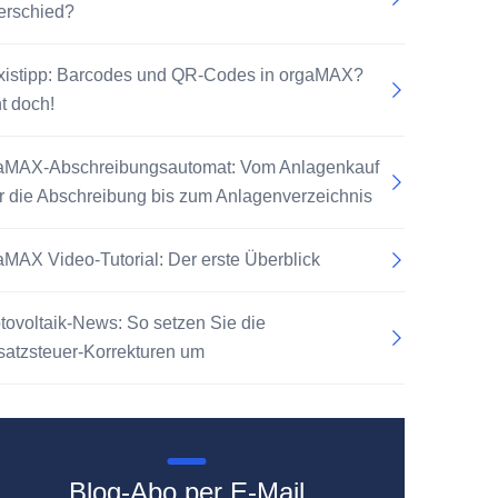
erschied?
xistipp: Barcodes und QR-Codes in orgaMAX?
t doch!
aMAX-Abschreibungsautomat: Vom Anlagenkauf
r die Abschreibung bis zum Anlagenverzeichnis
aMAX Video-Tutorial: Der erste Überblick
tovoltaik-News: So setzen Sie die
atzsteuer-Korrekturen um
Blog-Abo per E-Mail