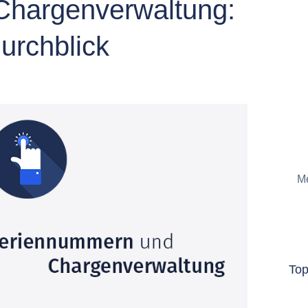
Chargenverwaltung:
urchblick
Me
To