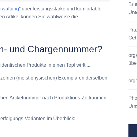
Bru
rwaltung
“ über leistungsstarke und komfortable
Unt
en Artikel können Sie wahlweise die
Pra
Geh
ien- und Chargennummer?
org
übe
entischen Produkte in einen Topf wirft ...
zelnen (meist physischen) Exemplaren derselben
org
lben Artikelnummer nach Produktions-Zeiträumen
Pho
Ums
erfolgungs-Varianten im Überblick: