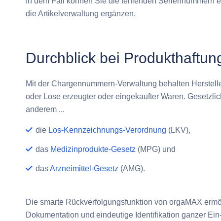
In dem Fall können Sie die fehlenden Seriennummern e
die Artikelverwaltung ergänzen.
Durchblick bei Produkthaftung
Mit der
Chargennummern
-Verwaltung behalten Herstell
oder Lose erzeugter oder eingekaufter Waren. Gesetzlic
anderem ...
die
Los-Kennzeichnungs-Verordnung
(LKV),
das
Medizinprodukte-Gesetz
(MPG) und
das
Arzneimittel-Gesetz
(AMG).
Die smarte Rückverfolgungsfunktion von orgaMAX ermög
Dokumentation und eindeutige Identifikation ganzer Ein