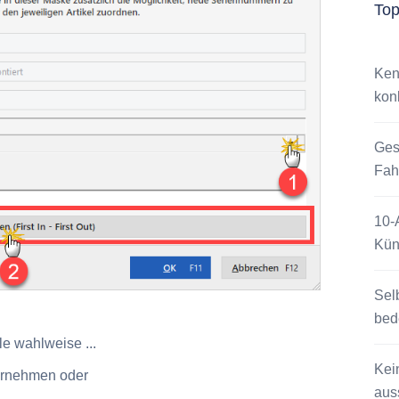
To
Ken
kon
Ges
Fah
10-
Kün
Sel
bed
e wahlweise ...
Kei
ernehmen oder
auss