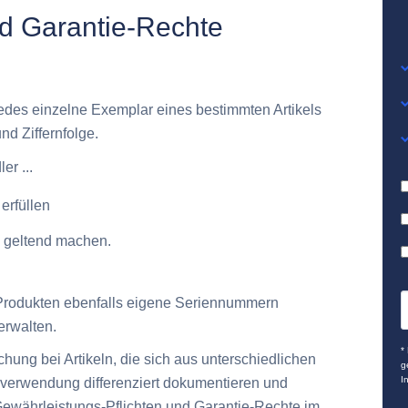
nd Garantie-Rechte
edes einzelne Exemplar eines bestimmten Artikels
d Ziffernfolge.
r ...
erfüllen
 geltend machen.
Produkten ebenfalls eigene Seriennummern
erwalten.
*
ung bei Artikeln, die sich aus unterschiedlichen
g
I
erwendung differenziert dokumentieren und
ewährleistungs-Pflichten und Garantie-Rechte im