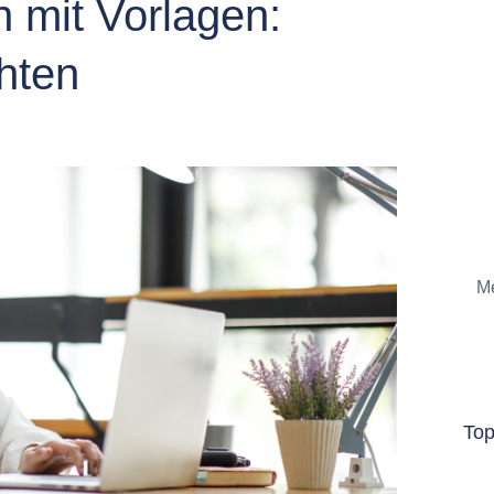
 mit Vorlagen:
hten
Me
To