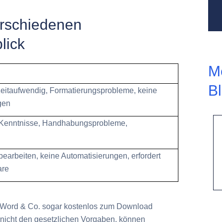
erschiedenen
lick
M
B
 zeitaufwendig, Formatierungsprobleme, keine
gen
l-Kenntnisse, Handhabungsprobleme,
bearbeiten, keine Automatisierungen, erfordert
are
 Word & Co. sogar kostenlos zum Download
 nicht den gesetzlichen Vorgaben, können