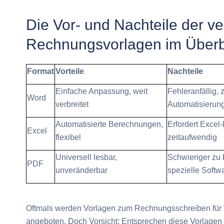
Die Vor- und Nachteile der v
Rechnungsvorlagen im Überb
Format
Vorteile
Nachteile
Einfache Anpassung, weit
Fehleranfällig,
Word
verbreitet
Automatisierun
Automatisierte Berechnungen,
Erfordert Exce
Excel
flexibel
zeitaufwendig
Universell lesbar,
Schwieriger zu 
PDF
unveränderbar
spezielle Softw
Oftmals werden Vorlagen zum Rechnungsschreiben für
angeboten. Doch Vorsicht: Entsprechen diese Vorlagen