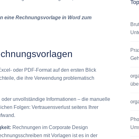
To
hnen eine Rechnungsvorlage in Word zum
Bru
Unt
Pra
echnungsvorlagen
Geh
cel- oder PDF-Format auf den ersten Blick
org
achteile, die ihre Verwendung problematisch
übe
 oder unvollständige Informationen – die manuelle
org
chen Folgen: Vertrauensverlust seitens Ihrer
ufwand.
Pho
Ums
keit:
Rechnungen im Corporate Design
echnungsschreiben mit Vorlagen ist es in der