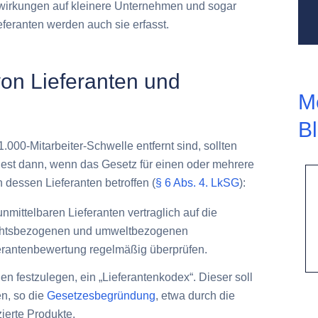
irkungen auf kleinere Unternehmen
und sogar
eferanten werden auch sie erfasst.
on Lieferanten und
M
B
.000-Mitarbeiter-Schwelle entfernt sind, sollten
ndest dann, wenn das Gesetz für einen oder mehrere
h dessen Lieferanten betroffen (
§ 6 Abs. 4. LkSG
):
mittelbaren Lieferanten vertraglich auf die
echtsbezogenen und umweltbezogenen
erantenbewertung regelmäßig überprüfen.
en festzulegen, ein „Lieferantenkodex“. Dieser soll
en, so die
Gesetzesbegründung
, etwa durch die
zierte Produkte.