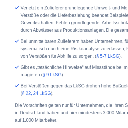
Verletzt ein Zulieferer grundlegende Umwelt- und 
Verstöße
oder die
Lieferbeziehung beendet
Beispiele
Gewerkschaften, Fehlen grundlegender Arbeitsschut
durch Abwässer aus Produktionsanlagen. Die gesamte
Bei
unmittelbaren Zulieferern
haben Unternehmen, für
systematisch durch eine
Risikoanalyse
zu erfassen, 
von Verstößen für Abhilfe zu sorgen. (
§ 5-7 LkSG
).
Gibt es „tatsächliche Hinweise“ auf Missstände bei
mi
reagieren (
§ 9 LkSG
).
Bei
Verstößen
gegen das LkSG drohen hohe Bußgelder
(
§ 22, 24 LkSG
).
Die Vorschriften gelten nur für Unternehmen, die ihren 
in Deutschland haben und hier
mindestens 3.000 Mitarb
auf
1.000 Mitarbeiter
.