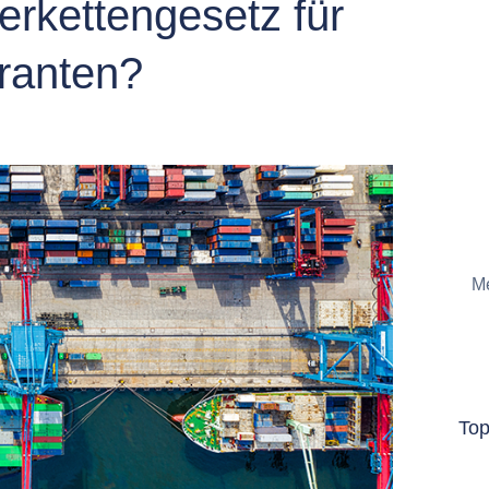
erkettengesetz für
eranten?
Me
To