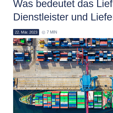
Was bedeutet das Lief
Dienstleister und Lief
22
.
Mär
.
2023
7 MIN