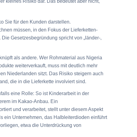
r kleines Risiko dar. Das bedeutet aber nicht,
ko Sie für den Kunden darstellen.
echnen müssen, in den Fokus der Lieferketten-
. Die Gesetzesbegründung spricht von „
länder-,
nüpft als andere.
Wer Rohmaterial aus Nigeria
odukte weiterverkauft, muss mit deutlich mehr
en Niederlanden sitzt. Das Risiko steigern auch
 die in die Lieferkette involviert sind.
alls eine Rolle:
So ist Kinderarbeit in der
nderem im Kakao-Anbau. Ein
tiert und verarbeitet, stellt unter diesem Aspekt
als ein Unternehmen, das Halbleiterdioden einführt
vorliegen, etwa die Unterdrückung von