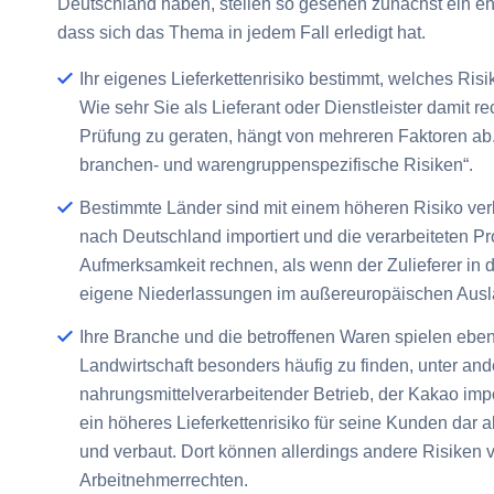
Deutschland haben, stellen so gesehen zunächst ein ehe
dass sich das Thema in jedem Fall erledigt hat.
Ihr eigenes Lieferkettenrisiko bestimmt, welches Risi
Wie sehr Sie als Lieferant oder Dienstleister damit r
Prüfung zu geraten, hängt von mehreren Faktoren ab
branchen- und warengruppenspezifische Risiken“.
Bestimmte Länder sind mit einem höheren Risiko verk
nach Deutschland importiert und die verarbeiteten Pr
Aufmerksamkeit rechnen, als wenn der Zulieferer in d
eigene Niederlassungen im außereuropäischen Ausland,
Ihre Branche und die betroffenen Waren spielen ebenf
Landwirtschaft besonders häufig zu finden, unter a
nahrungsmittelverarbeitender Betrieb, der Kakao impor
ein höheres Lieferkettenrisiko für seine Kunden dar 
und verbaut. Dort können allerdings andere Risiken 
Arbeitnehmerrechten.