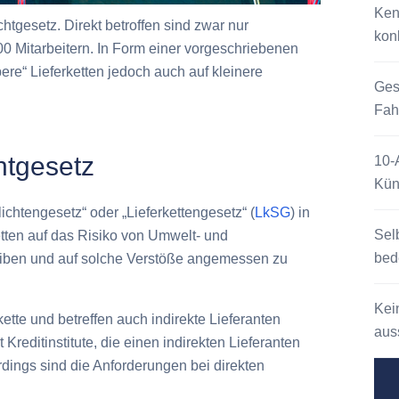
Ken
chtgesetz. Direkt betroffen sind zwar nur
kon
 Mitarbeitern. In Form einer vorgeschriebenen
bere“ Lieferketten jedoch auch auf kleinere
Ges
Fah
chtgesetz
10-
Kün
lichtengesetz“ oder „Lieferkettengesetz“ (
LkSG
) in
Sel
etten auf das
Risiko von Umwelt- und
bed
reiben und auf solche Verstöße angemessen zu
Kei
kette
und betreffen auch indirekte Lieferanten
auss
t Kreditinstitute, die einen indirekten Lieferanten
erdings sind die Anforderungen bei direkten