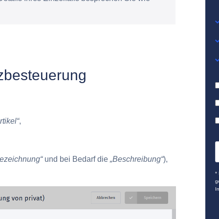
nzbesteuerung
tikel“
,
ezeichnung“
und bei Bedarf die
„Beschreibung“
),
*
g
I