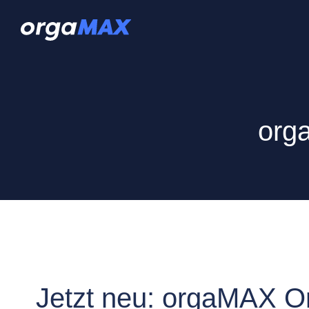
org
Jetzt neu: orgaMAX On