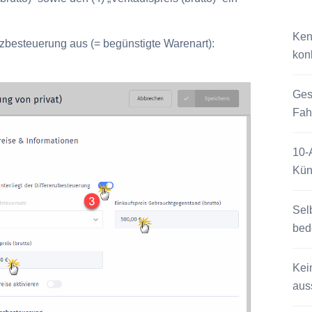
Ken
zbesteuerung aus (= begünstigte Warenart):
kon
Ges
Fah
10-
Kün
Sel
bed
Kei
auss