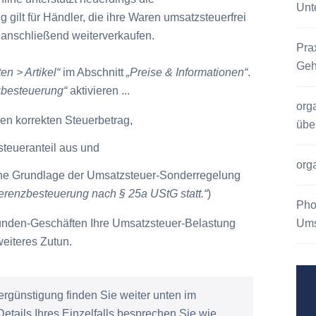
Unt
 gilt für Händler, die ihre Waren umsatzsteuerfrei
 anschließend weiterverkaufen.
Pra
Geh
n > Artikel“
im Abschnitt
„Preise & Informationen“
.
nzbesteuerung“
aktivieren ...
org
en korrekten Steuerbetrag,
übe
teueranteil aus und
org
iche Grundlage der Umsatzsteuer-Sonderregelung
erenzbesteuerung nach § 25a UStG statt.“
)
Pho
kunden-Geschäften Ihre Umsatzsteuer-Belastung
Ums
eiteres Zutun.
ergünstigung finden Sie weiter unten im
etails Ihres Einzelfalls besprechen Sie wie