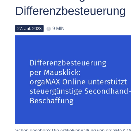
Differenzbesteuerung
27
.
Jul
.
2023
9 MIN
Schon gesehen? Die Artikelverwaltung von orgaMAX Onl