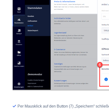
Per Mausklick auf den Button
(7) „Speichern“
schließ