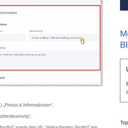
M
B
1)
„Preise & Informationen“
,
renzbesteuerung“
,
To
rutto)“
sowie den
(4) „Verkaufspreis (brutto)“
ein