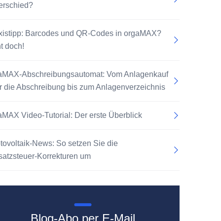
erschied?
xistipp: Barcodes und QR-Codes in orgaMAX?
t doch!
aMAX-Abschreibungsautomat: Vom Anlagenkauf
r die Abschreibung bis zum Anlagenverzeichnis
aMAX Video-Tutorial: Der erste Überblick
tovoltaik-News: So setzen Sie die
atzsteuer-Korrekturen um
Blog-Abo per E-Mail