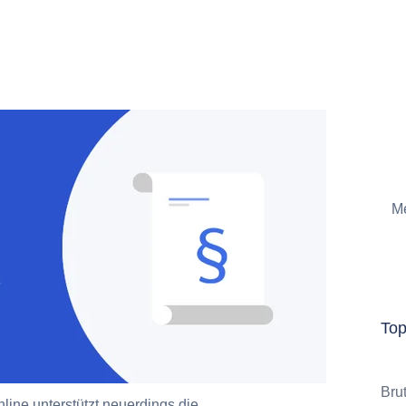
Me
To
Bru
ine unterstützt neuerdings die