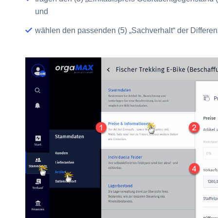
und
wählen den passenden
(5) „Sachverhalt“
der Differen