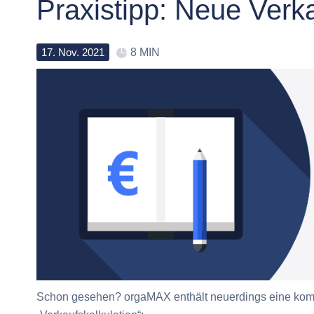
Praxistipp: Neue Verka
17
.
Nov
.
2021
8 MIN
Schon gesehen? orgaMAX enthält neuerdings eine komple