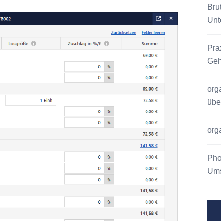
Bru
Unt
Pra
Geh
org
übe
org
Pho
Ums