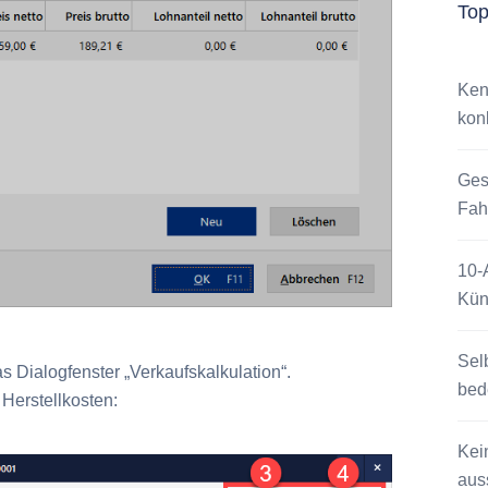
To
Ken
kon
Ges
Fah
10-
Kün
Sel
s Dialogfenster „Verkaufskalkulation“.
bed
 Herstellkosten:
Kei
auss