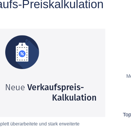
ufs-Preiskalkulation
Me
To
tt überarbeitete und stark erweiterte