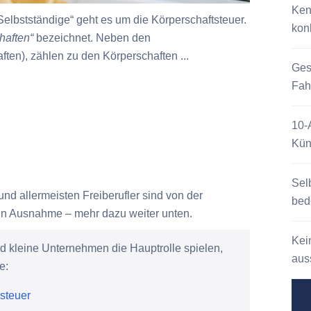
Ken
Selbstständige“ geht es um die Körperschaftsteuer.
kon
haften“
bezeichnet. Neben den
ten), zählen zu den Körperschaften ...
Ges
Fah
10-
Kün
Sel
d allermeisten Freiberufler sind von der
bed
igen Ausnahme – mehr dazu weiter unten.
Kei
d kleine Unternehmen die Hauptrolle spielen,
auss
e:
steuer