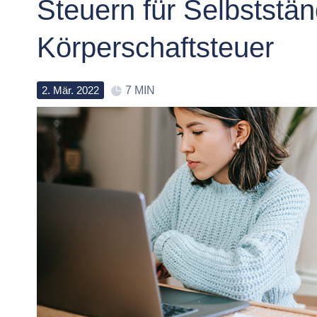
Steuern für Selbstständ
Körperschaftsteuer
2
.
Mär
.
2022
7 MIN