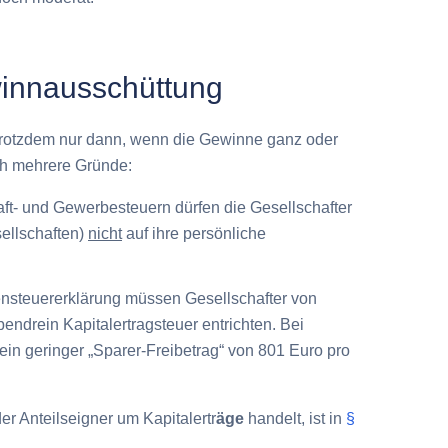
innausschüttung
h trotzdem nur dann, wenn die Gewinne ganz oder
ch mehrere Gründe:
aft- und Gewerbesteuern dürfen die Gesellschafter
ellschaften)
nicht
auf ihre persönliche
nsteuererklärung müssen Gesellschafter von
obendrein
Kapitalertragsteuer
entrichten. Bei
h ein geringer „Sparer-Freibetrag“ von 801 Euro pro
der Anteilseigner um
Kapitalertr
äge
handelt, ist in
§