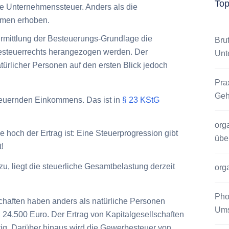
To
te Unternehmenssteuer. Anders als die
hmen erhoben.
 Ermittlung der Besteuerungs-Grundlage die
Bru
esteuerrechts herangezogen werden. Der
Unt
türlicher Personen auf den ersten Blick jedoch
Pra
Geh
steuernden Einkommens. Das ist in
§ 23 KStG
org
 hoch der Ertrag ist: Eine Steuerprogression gibt
übe
!
u, liegt die steuerliche Gesamtbelastung derzeit
org
Pho
chaften haben anders als natürliche Personen
Ums
24.500 Euro. Der Ertrag von Kapitalgesellschaften
htig. Darüber hinaus wird die Gewerbesteuer von