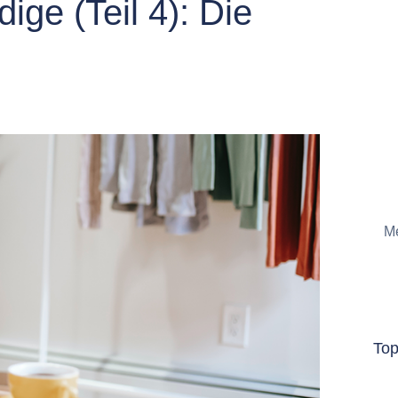
ige (Teil 4): Die
Me
To