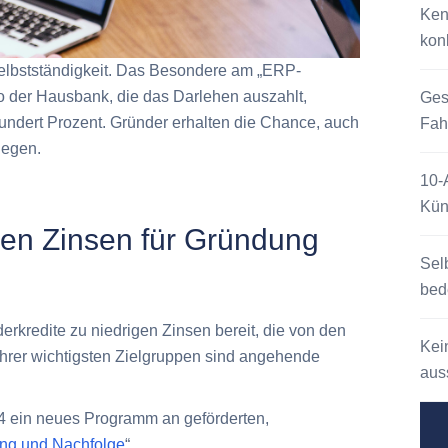
Ken
kon
Selbstständigkeit. Das Besondere am „ERP-
o der Hausbank, die das Darlehen auszahlt,
Ges
undert Prozent. Gründer erhalten die Chance, auch
Fah
legen.
10-
Kün
igen Zinsen für Gründung
Sel
bed
derkredite zu niedrigen Zinsen bereit, die von den
Kei
hrer wichtigsten Zielgruppen sind angehende
auss
24 ein neues Programm an geförderten,
ng und Nachfolge
“.