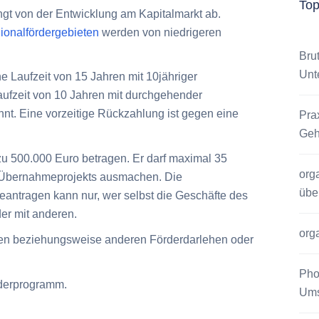
To
gt von der Entwicklung am Kapitalmarkt ab.
ionalfördergebieten
werden von niedrigeren
Bru
Unt
ne Laufzeit von 15 Jahren mit 10jähriger
Laufzeit von 10 Jahren mit durchgehender
nnt. Eine vorzeitige Rückzahlung ist gegen eine
Pra
Geh
zu 500.000 Euro betragen. Er darf maximal
35
org
Übernahmeprojekts ausmachen. Die
übe
eantragen kann nur, wer selbst die Geschäfte des
er mit anderen.
org
ien beziehungsweise anderen Förderdarlehen oder
Pho
derprogramm.
Ums