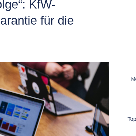
lge“: KfW-
arantie für die
Me
To