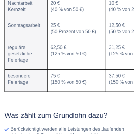
Nachtarbeit
20 €
10 €
Kernzeit
(40 % von 50 €)
(40 % von 2
Sonntagsarbeit
25 €
12,50 €
(50 Prozent von 50 €)
(50 % von 2
reguläre
62,50 €
31,25 €
gesetzliche
(125 % von 50 €)
(125 % von 
Feiertage
besondere
75 €
37,50 €
Feiertage
(150 % von 50 €)
(150 % von 
Was zählt zum Grundlohn dazu?
Berücksichtigt werden alle Leistungen des „laufenden