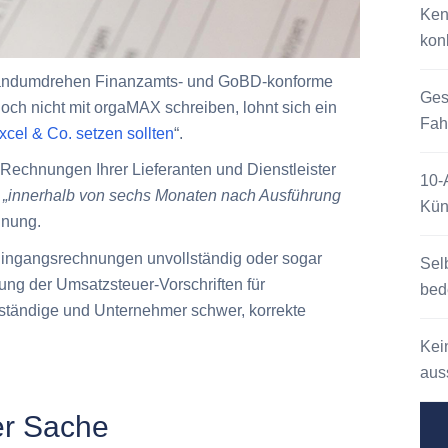
Ken
kon
m Handumdrehen Finanzamts- und GoBD-konforme
Ges
ch nicht mit orgaMAX schreiben, lohnt sich ein
Fah
xcel & Co. setzen sollten
“.
Rechnungen Ihrer Lieferanten und Dienstleister
10-
„innerhalb von sechs Monaten nach Ausführung
Kün
hnung.
 Eingangsrechnungen unvollständig oder sogar
Sel
fung der Umsatzsteuer-Vorschriften für
bed
ständige und Unternehmer schwer, korrekte
Kei
auss
er Sache