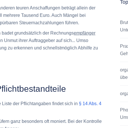
To
deren teuren Anschaffungen beträgt allein der
ell mehrere Tausend Euro. Auch Mängel bei
Bru
ürbaren Steuernachzahlungen führen.
Unt
en badet grundsätzlich der Rechnungs
empfänger
n Unmut ihrer Auftraggeber auf sich...
Umso
Pra
nung zu erkennen und schnellstmöglich Abhilfe zu
Geh
org
übe
lichtbestandteile
org
iste der Pflichtangaben findet sich in
§ 14 Abs. 4
Pho
Ums
rn ganz besonders oft moniert. Bei der Kontrolle